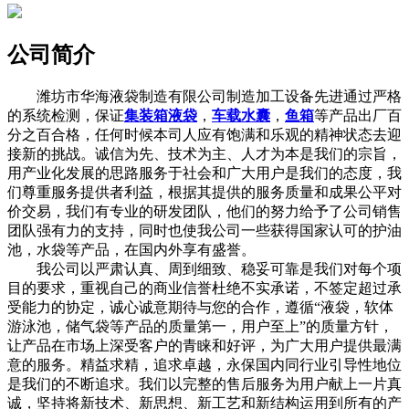
公司简介
潍坊市华海液袋制造有限公司制造加工设备先进通过严格
的系统检测，保证
集装箱液袋
，
车载水囊
，
鱼箱
等产品出厂百
分之百合格，任何时候本司人应有饱满和乐观的精神状态去迎
接新的挑战。诚信为先、技术为主、人才为本是我们的宗旨，
用产业化发展的思路服务于社会和广大用户是我们的态度，我
们尊重服务提供者利益，根据其提供的服务质量和成果公平对
价交易，我们有专业的研发团队，他们的努力给予了公司销售
团队强有力的支持，同时也使我公司一些获得国家认可的护油
池，水袋等产品，在国内外享有盛誉。
我公司以严肃认真、周到细致、稳妥可靠是我们对每个项
目的要求，重视自己的商业信誉杜绝不实承诺，不签定超过承
受能力的协定，诚心诚意期待与您的合作，遵循“液袋，软体
游泳池，储气袋等产品的质量第一，用户至上”的质量方针，
让产品在市场上深受客户的青睐和好评，为广大用户提供最满
意的服务。精益求精，追求卓越，永保国内同行业引导性地位
是我们的不断追求。我们以完整的售后服务为用户献上一片真
诚，坚持将新技术、新思想、新工艺和新结构运用到所有的产