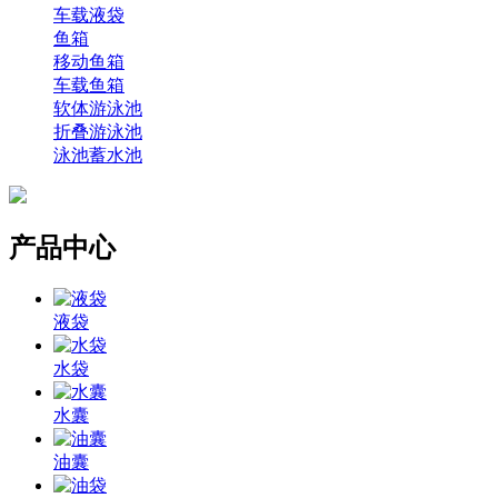
车载液袋
鱼箱
移动鱼箱
车载鱼箱
软体游泳池
折叠游泳池
泳池蓄水池
产品中心
液袋
水袋
水囊
油囊