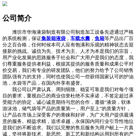
公司简介
潍坊市华海液袋制造有限公司制造加工设备先进通过严格
的系统检测，保证
集装箱液袋
，
车载水囊
，
鱼箱
等产品出厂百
分之百合格，任何时候本司人应有饱满和乐观的精神状态去迎
接新的挑战。诚信为先、技术为主、人才为本是我们的宗旨，
用产业化发展的思路服务于社会和广大用户是我们的态度，我
们尊重服务提供者利益，根据其提供的服务质量和成果公平对
价交易，我们有专业的研发团队，他们的努力给予了公司销售
团队强有力的支持，同时也使我公司一些获得国家认可的护油
池，水袋等产品，在国内外享有盛誉。
我公司以严肃认真、周到细致、稳妥可靠是我们对每个项
目的要求，重视自己的商业信誉杜绝不实承诺，不签定超过承
受能力的协定，诚心诚意期待与您的合作，遵循“液袋，软体
游泳池，储气袋等产品的质量第一，用户至上”的质量方针，
让产品在市场上深受客户的青睐和好评，为广大用户提供最满
意的服务。精益求精，追求卓越，永保国内同行业引导性地位
是我们的不断追求。我们以完整的售后服务为用户献上一片真
诚，坚持将新技术、新思想、新工艺和新结构运用到所有的产