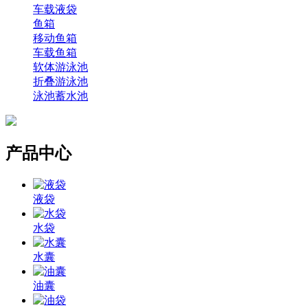
车载液袋
鱼箱
移动鱼箱
车载鱼箱
软体游泳池
折叠游泳池
泳池蓄水池
产品中心
液袋
水袋
水囊
油囊