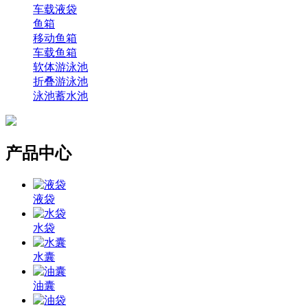
车载液袋
鱼箱
移动鱼箱
车载鱼箱
软体游泳池
折叠游泳池
泳池蓄水池
产品中心
液袋
水袋
水囊
油囊