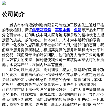
公司简介
潍坊市华海液袋制造有限公司制造加工设备先进通过严格
的系统检测，保证
集装箱液袋
，
车载水囊
，
鱼箱
等产品出厂百
分之百合格，任何时候本司人应有饱满和乐观的精神状态去迎
接新的挑战。诚信为先、技术为主、人才为本是我们的宗旨，
用产业化发展的思路服务于社会和广大用户是我们的态度，我
们尊重服务提供者利益，根据其提供的服务质量和成果公平对
价交易，我们有专业的研发团队，他们的努力给予了公司销售
团队强有力的支持，同时也使我公司一些获得国家认可的护油
池，水袋等产品，在国内外享有盛誉。
我公司以严肃认真、周到细致、稳妥可靠是我们对每个项
目的要求，重视自己的商业信誉杜绝不实承诺，不签定超过承
受能力的协定，诚心诚意期待与您的合作，遵循“液袋，软体
游泳池，储气袋等产品的质量第一，用户至上”的质量方针，
让产品在市场上深受客户的青睐和好评，为广大用户提供最满
意的服务。精益求精，追求卓越，永保国内同行业引导性地位
是我们的不断追求。我们以完整的售后服务为用户献上一片真
诚，坚持将新技术、新思想、新工艺和新结构运用到所有的产